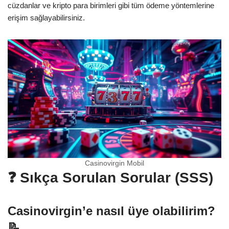
cüzdanlar ve kripto para birimleri gibi tüm ödeme yöntemlerine
erişim sağlayabilirsiniz.
Casinovirgin Mobil
❓ Sıkça Sorulan Sorular (SSS)
Casinovirgin’e nasıl üye olabilirim?
📝