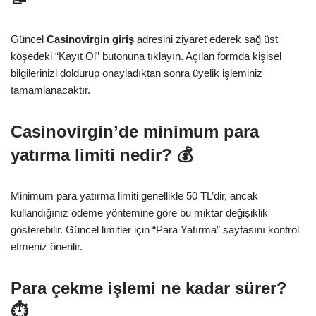
Güncel
Casinovirgin giriş
adresini ziyaret ederek sağ üst
köşedeki “Kayıt Ol” butonuna tıklayın. Açılan formda kişisel
bilgilerinizi doldurup onayladıktan sonra üyelik işleminiz
tamamlanacaktır.
Casinovirgin’de minimum para
yatırma limiti nedir? 💰
Minimum para yatırma limiti genellikle 50 TL’dir, ancak
kullandığınız ödeme yöntemine göre bu miktar değişiklik
gösterebilir. Güncel limitler için “Para Yatırma” sayfasını kontrol
etmeniz önerilir.
Para çekme işlemi ne kadar sürer?
⏱️