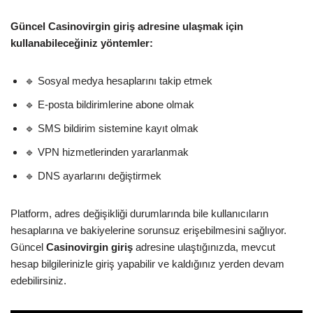
Güncel Casinovirgin giriş adresine ulaşmak için
kullanabileceğiniz yöntemler:
🔹 Sosyal medya hesaplarını takip etmek
🔹 E-posta bildirimlerine abone olmak
🔹 SMS bildirim sistemine kayıt olmak
🔹 VPN hizmetlerinden yararlanmak
🔹 DNS ayarlarını değiştirmek
Platform, adres değişikliği durumlarında bile kullanıcıların
hesaplarına ve bakiyelerine sorunsuz erişebilmesini sağlıyor.
Güncel
Casinovirgin giriş
adresine ulaştığınızda, mevcut
hesap bilgilerinizle giriş yapabilir ve kaldığınız yerden devam
edebilirsiniz.