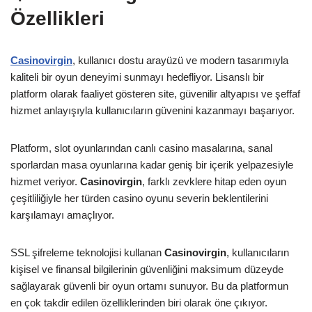
Özellikleri
Casinovirgin
, kullanıcı dostu arayüzü ve modern tasarımıyla
kaliteli bir oyun deneyimi sunmayı hedefliyor. Lisanslı bir
platform olarak faaliyet gösteren site, güvenilir altyapısı ve şeffaf
hizmet anlayışıyla kullanıcıların güvenini kazanmayı başarıyor.
Platform, slot oyunlarından canlı casino masalarına, sanal
sporlardan masa oyunlarına kadar geniş bir içerik yelpazesiyle
hizmet veriyor.
Casinovirgin
, farklı zevklere hitap eden oyun
çeşitliliğiyle her türden casino oyunu severin beklentilerini
karşılamayı amaçlıyor.
SSL şifreleme teknolojisi kullanan
Casinovirgin
, kullanıcıların
kişisel ve finansal bilgilerinin güvenliğini maksimum düzeyde
sağlayarak güvenli bir oyun ortamı sunuyor. Bu da platformun
en çok takdir edilen özelliklerinden biri olarak öne çıkıyor.