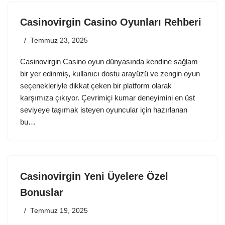
Casinovirgin Casino Oyunları Rehberi
Temmuz 23, 2025
Casinovirgin Casino oyun dünyasında kendine sağlam
bir yer edinmiş, kullanıcı dostu arayüzü ve zengin oyun
seçenekleriyle dikkat çeken bir platform olarak
karşımıza çıkıyor. Çevrimiçi kumar deneyimini en üst
seviyeye taşımak isteyen oyuncular için hazırlanan
bu…
Casinovirgin Yeni Üyelere Özel
Bonuslar
Temmuz 19, 2025