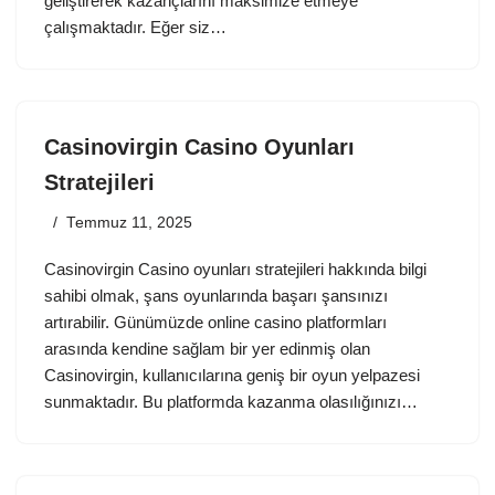
geliştirerek kazançlarını maksimize etmeye
çalışmaktadır. Eğer siz…
Casinovirgin Casino Oyunları
Stratejileri
Temmuz 11, 2025
Casinovirgin Casino oyunları stratejileri hakkında bilgi
sahibi olmak, şans oyunlarında başarı şansınızı
artırabilir. Günümüzde online casino platformları
arasında kendine sağlam bir yer edinmiş olan
Casinovirgin, kullanıcılarına geniş bir oyun yelpazesi
sunmaktadır. Bu platformda kazanma olasılığınızı…