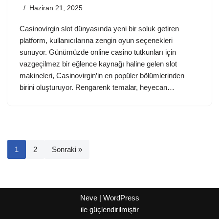
Haziran 21, 2025
Casinovirgin slot dünyasında yeni bir soluk getiren
platform, kullanıcılarına zengin oyun seçenekleri
sunuyor. Günümüzde online casino tutkunları için
vazgeçilmez bir eğlence kaynağı haline gelen slot
makineleri, Casinovirgin’in en popüler bölümlerinden
birini oluşturuyor. Rengarenk temalar, heyecan…
1
2
Sonraki »
Neve
|
WordPress
ile güçlendirilmiştir