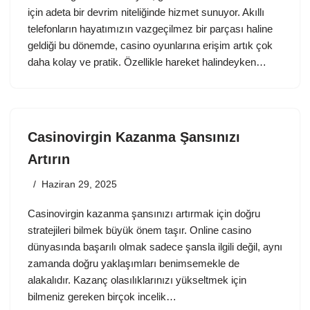
için adeta bir devrim niteliğinde hizmet sunuyor. Akıllı
telefonların hayatımızın vazgeçilmez bir parçası haline
geldiği bu dönemde, casino oyunlarına erişim artık çok
daha kolay ve pratik. Özellikle hareket halindeyken…
Casinovirgin Kazanma Şansınızı
Artırın
Haziran 29, 2025
Casinovirgin kazanma şansınızı artırmak için doğru
stratejileri bilmek büyük önem taşır. Online casino
dünyasında başarılı olmak sadece şansla ilgili değil, aynı
zamanda doğru yaklaşımları benimsemekle de
alakalıdır. Kazanç olasılıklarınızı yükseltmek için
bilmeniz gereken birçok incelik…