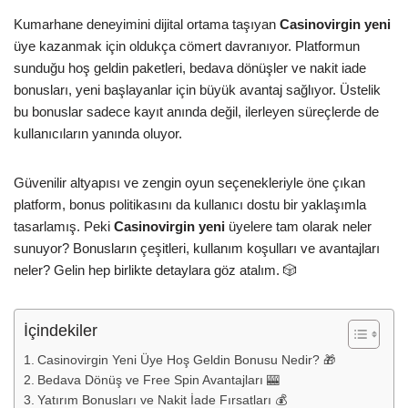
Kumarhane deneyimini dijital ortama taşıyan
Casinovirgin yeni
üye kazanmak için oldukça cömert davranıyor. Platformun
sunduğu hoş geldin paketleri, bedava dönüşler ve nakit iade
bonusları, yeni başlayanlar için büyük avantaj sağlıyor. Üstelik
bu bonuslar sadece kayıt anında değil, ilerleyen süreçlerde de
kullanıcıların yanında oluyor.
Güvenilir altyapısı ve zengin oyun seçenekleriyle öne çıkan
platform, bonus politikasını da kullanıcı dostu bir yaklaşımla
tasarlamış. Peki
Casinovirgin yeni
üyelere tam olarak neler
sunuyor? Bonusların çeşitleri, kullanım koşulları ve avantajları
neler? Gelin hep birlikte detaylara göz atalım. 🎲
İçindekiler
Casinovirgin Yeni Üye Hoş Geldin Bonusu Nedir? 🎁
Bedava Dönüş ve Free Spin Avantajları 🎰
Yatırım Bonusları ve Nakit İade Fırsatları 💰