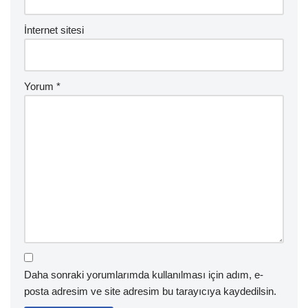
İnternet sitesi
Yorum
*
Daha sonraki yorumlarımda kullanılması için adım, e-
posta adresim ve site adresim bu tarayıcıya kaydedilsin.