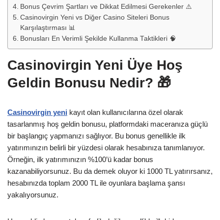
Bonus Çevrim Şartları ve Dikkat Edilmesi Gerekenler ⚠️
Casinovirgin Yeni vs Diğer Casino Siteleri Bonus
Karşılaştırması 📊
Bonusları En Verimli Şekilde Kullanma Taktikleri 🧠
Casinovirgin Yeni Üye Hoş
Geldin Bonusu Nedir? 🎁
Casinovirgin yeni
kayıt olan kullanıcılarına özel olarak
tasarlanmış hoş geldin bonusu, platformdaki maceranıza güçlü
bir başlangıç yapmanızı sağlıyor. Bu bonus genellikle ilk
yatırımınızın belirli bir yüzdesi olarak hesabınıza tanımlanıyor.
Örneğin, ilk yatırımınızın %100’ü kadar bonus
kazanabiliyorsunuz. Bu da demek oluyor ki 1000 TL yatırırsanız,
hesabınızda toplam 2000 TL ile oyunlara başlama şansı
yakalıyorsunuz.