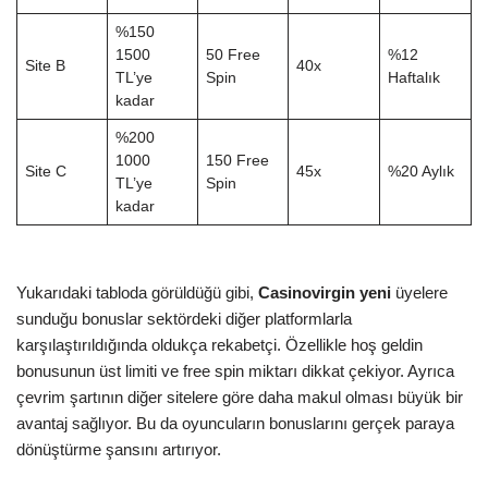
%150
1500
50 Free
%12
Site B
40x
TL’ye
Spin
Haftalık
kadar
%200
1000
150 Free
Site C
45x
%20 Aylık
TL’ye
Spin
kadar
Yukarıdaki tabloda görüldüğü gibi,
Casinovirgin yeni
üyelere
sunduğu bonuslar sektördeki diğer platformlarla
karşılaştırıldığında oldukça rekabetçi. Özellikle hoş geldin
bonusunun üst limiti ve free spin miktarı dikkat çekiyor. Ayrıca
çevrim şartının diğer sitelere göre daha makul olması büyük bir
avantaj sağlıyor. Bu da oyuncuların bonuslarını gerçek paraya
dönüştürme şansını artırıyor.