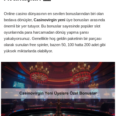
Online casino dünyasının en sevilen bonuslarından biri olan
bedava dönüşler,
Casinovirgin yeni
üye bonusları arasında
önemli bir yer tutuyor. Bu bonuslar sayesinde popüler slot
oyunlarında para harcamadan dönüş yapma şansı
yakalıyorsunuz. Genellikle hoş geldin paketinin bir parçası
olarak sunulan free spinler, bazen 50, 100 hatta 200 adet gibi
yüksek miktarlarda olabiliyor.