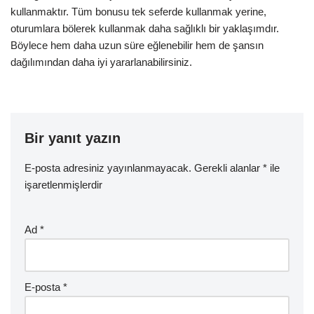
kullanmaktır. Tüm bonusu tek seferde kullanmak yerine,
oturumlara bölerek kullanmak daha sağlıklı bir yaklaşımdır.
Böylece hem daha uzun süre eğlenebilir hem de şansın
dağılımından daha iyi yararlanabilirsiniz.
Bir yanıt yazın
E-posta adresiniz yayınlanmayacak.
Gerekli alanlar
*
ile
işaretlenmişlerdir
Ad
*
E-posta
*